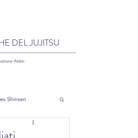
HE DEL JUJITSU
stione Atleti
es Shinsen
iati