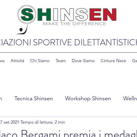
IAZIONI SPORTIVE DILETTANTISTIC
ws
Attività
Chi Siamo
Team
Dove Siamo
Cinture Nere
Ge
n
Tecnica Shinsen
Workshop Shinsen
Welln
27 set 2021
Tempo di lettura: 2 min
y Shinsen
Education & Cultura Shinsen
ndaco Bergami premia i medagl