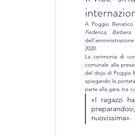
internazion
A Poggio Renatico 
Federica
, 
Barbera 
dell'amministrazion
2020.
La cerimonia di con
comunale alla prese
del dojo di Poggio R
spiegando la portata
parte alla gara, tra 
«I ragazzi h
preparandos
nuovissima».