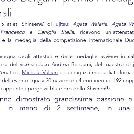
ali
5 atleti Shinsen® di 
jujitsu
: 
Agata Waleria
, 
Agata Wi
Francesco
 e 
Caniglia Stella
, ricevono un'attensta
e e la medaglia della competizione internazionale Du
segna degli attestati e delle medaglie avviene in sala
nza del vice-sindaco Andrea Bergami, del maestro di ju
enatico, 
Michele Vallieri
 e dei ragazzi medagliati. Inizia i 
 dell'evento: quasi 30 nazioni da 4 continenti e 192 cop
cui appunto i porgessi blu e oro dello Shisnen®
anno dimostrato grandissima passione e 
i, in meno di 2 settimane, in una sp