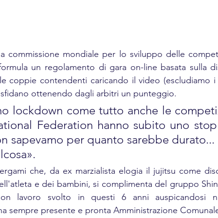
lla commissione mondiale per lo sviluppo delle competi
formula un regolamento di gara on-line basata sulla disci
le coppie contendenti caricando il video (escludiamo i de
 sfidano ottenendo dagli arbitri un punteggio.
o lockdown come tutto anche le competizi
rational Federation hanno subito uno stop 
on sapevamo per quanto sarebbe durato... 
alcosa».
gami che, da ex marzialista elogia il jujitsu come disci
ll'atleta e dei bambini, si complimenta del gruppo Shi
on lavoro svolto in questi 6 anni auspicandosi nuo
una sempre presente e pronta Amministrazione Comunal