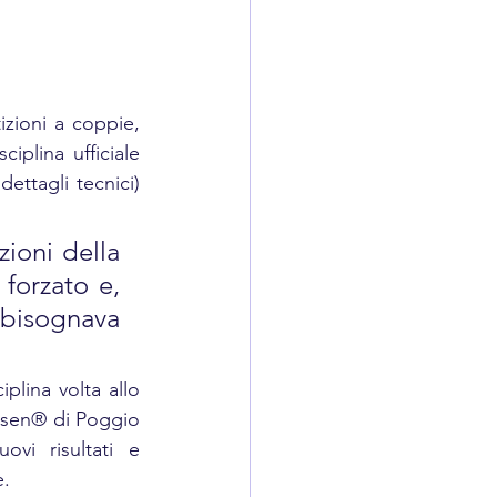
zioni a coppie, 
plina ufficiale 
ttagli tecnici) 
oni della 
forzato e, 
bisognava 
plina volta allo 
nsen® di Poggio 
vi risultati e 
e.