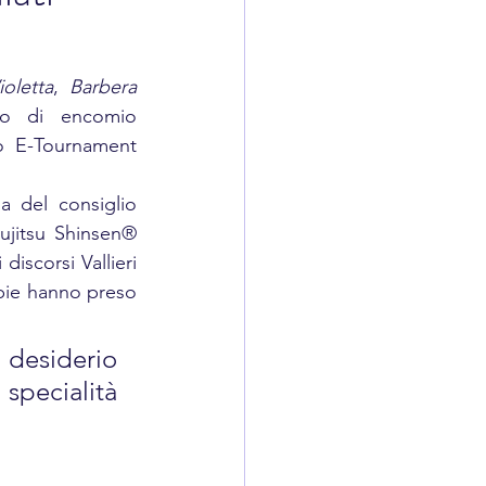
oletta
, 
Barbera 
to di encomio 
o E-Tournament 
 del consiglio 
jitsu Shinsen® 
discorsi Vallieri 
pie hanno preso 
desiderio 
ecialità 