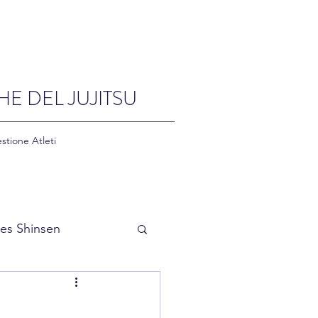
HE DEL JUJITSU
stione Atleti
es Shinsen