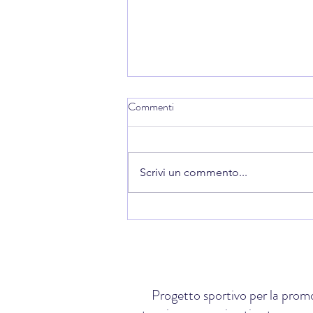
Commenti
Scrivi un commento...
🌍 Da Finale Emilia al Board della
Federazione Mondiale:Sara
Paganini entra nella governance
internazionale del Ju-Jitsu
Progetto sportivo per la promo