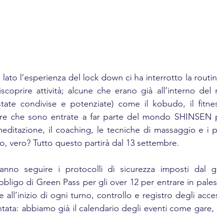
lato l’esperienza del lock down ci ha interrotto la routine 
iscoprire attività; alcune che erano già all’interno del 
tate condivise e potenziate) come il kobudo, il fitnes
 altre che sono entrate a far parte del mondo SHINSEN 
editazione, il coaching, le tecniche di massaggio e i per
llo, vero? Tutto questo partirà dal 13 settembre.
nno seguire i protocolli di sicurezza imposti dal g
bbligo di Green Pass per gli over 12 per entrare in palestr
e all’inizio di ogni turno, controllo e registro degli acces
ntata: abbiamo già il calendario degli eventi come gare, s