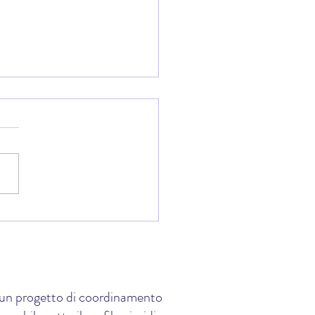
s Night 2026: al Teatro
li premiati i giovani atleti di
su della community Shinsen
e, un progetto di coordinamento