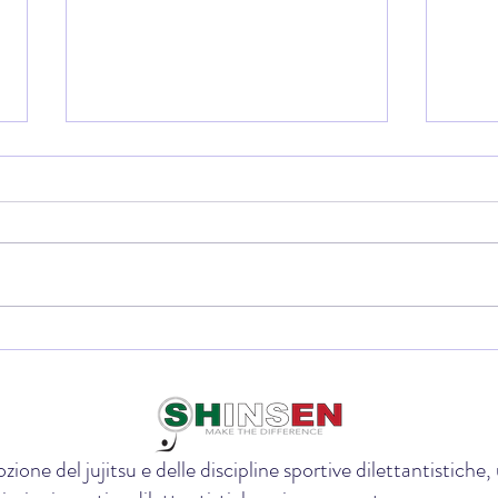
🏆 La Coppa Shinsen: il trofeo
Award
Zeppil
che premia la partecipazione, il
jujit
dojo e lo spirito di squadra
zione del jujitsu e delle discipline sportive dilettantistich