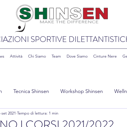
IAZIONI SPORTIVE DILETTANTISTIC
ws
Attività
Chi Siamo
Team
Dove Siamo
Cinture Nere
Ge
n
Tecnica Shinsen
Workshop Shinsen
Welln
6 set 2021
Tempo di lettura: 1 min
y Shinsen
Education & Cultura Shinsen
NO I CORSI 2021/2022