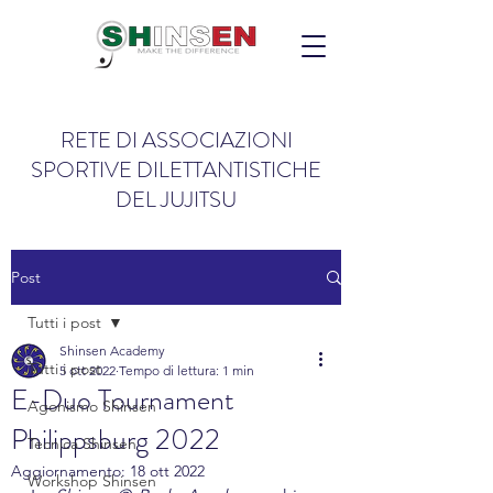
RETE DI ASSOCIAZIONI
SPORTIVE DILETTANTISTICHE
DEL JUJITSU
Post
Tutti i post
Shinsen Academy
Tutti i post
5 ott 2022
Tempo di lettura: 1 min
E-Duo Tournament
Agonismo Shinsen
Philippsburg 2022
Tecnica Shinsen
Aggiornamento:
18 ott 2022
Workshop Shinsen