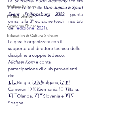
La 
Shinsen® Budo Academy
 schiera 
Wellnes Shinsen
i propri atleti alla 
Duo Jujitsu E-Sport 
Event Philippsburg 2022
, giunta 
Fitness Shinsen
ormai alla 3ª edizione (vedi i risultati 
Academy Shinsen
dell'
edizione  2021
).
Education & Cultura Shinsen
La gara è organizzata con il 
supporto del direttore tecnico delle 
discipline a coppie tedesco, 
Michael Korn
 e conta 
partecipazione di club provenienti 
da:
🇧🇪Belgio, 🇧🇬Bulgaria, 🇨🇲
Camerun​​, 🇩🇪Germania, 🇮🇹Italia, 
🇳🇱​Olanda, 🇸🇮Slovenia e 🇪🇸
Spagna