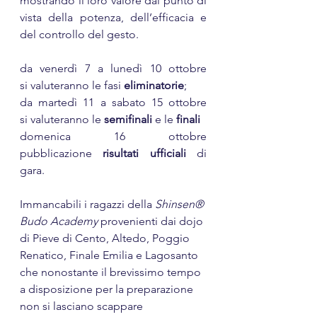
mostrando il loro valore dal punto di 
vista della potenza, dell’efficacia e 
del controllo del gesto.
da venerdì 7 a lunedì 10 ottobre 			
si valuteranno le fasi 
eliminatorie
;
da martedì 11 a sabato 15 ottobre 		
si valuteranno le 
semifinali
 e le 
finali
domenica 16 ottobre 					
pubblicazione 
risultati ufficiali
 di 
gara.
Immancabili i ragazzi della 
Shinsen® 
Budo Academy
 provenienti dai dojo 
di Pieve di Cento, Altedo, Poggio 
Renatico, Finale Emilia e Lagosanto 
che nonostante il brevissimo tempo 
a disposizione per la preparazione 
non si lasciano scappare 