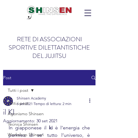
RETE DI ASSOCIAZIONI
SPORTIVE DILETTANTISTICHE
DEL JUJITSU
Post
Tutti i post
Shinsen Academy
Tutti i post
6 set 2021
Tempo di lettura: 2 min
il KI
Agonismo Shinsen
Aggiornamento:
30 set 2021
Tecnica Shinsen
In giapponese il 
ki
 è l’energia che 
Workshop Shinsen
permea di se’ tutto l’universo, è 