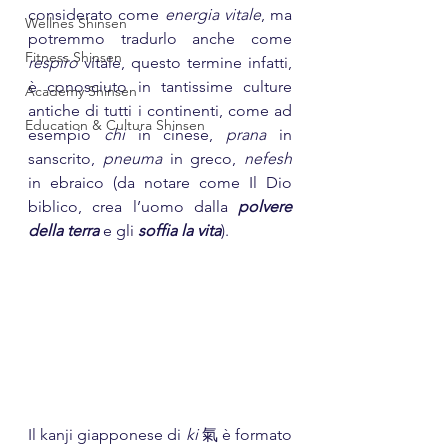
considerato come 
energia vitale
, ma 
Wellnes Shinsen
potremmo tradurlo anche come 
Fitness Shinsen
respiro
 vitale, questo termine infatti, 
è conosciuto in tantissime culture 
Academy Shinsen
antiche di tutti i continenti, come ad 
Education & Cultura Shinsen
esempio 
chi
 in cinese, 
prana
 in 
sanscrito, 
pneuma
 in greco, 
nefesh
in ebraico (da notare come Il Dio 
biblico, crea l’uomo dalla 
polvere 
della terra 
e gli 
soffia la vita
).
Il kanji giapponese di 
ki
 氣 è formato 