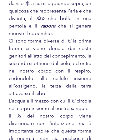
da riso 米 a cui si aggiunge sopra, un 
qualcosa che rappresenta l’aria e che 
diventa, il 
riso
 che bolle in una 
pentola e il 
vapore
 che si genera 
muove il coperchio.
Ci sono forme diverse di 
ki
 la prima 
forma ci viene donata dai nostri 
genitori all’atto del concepimento, la 
seconda si ottiene dal cielo, ed entra 
nel nostro corpo con il respiro, 
cedendolo alle cellule insieme 
all’ossigeno, la terza dalla terra 
attraverso il cibo.
L’acqua è il mezzo con cui il 
ki
 circola 
nel corpo insieme al nostro sangue.
Il 
ki
 del nostro corpo viene 
direzionato con l’intenzione, ma è 
importante capire che questa forma 
di energia, non sia qualcosa di 