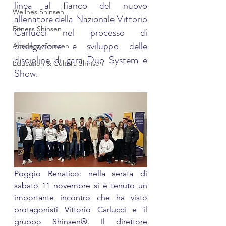
linea al fianco del nuovo 
Wellnes Shinsen
allenatore della Nazionale Vittorio 
Fitness Shinsen
Carlucci nel processo di 
divulgazione e sviluppo delle 
Academy Shinsen
discipline di gara Duo System e 
Education & Cultura Shinsen
Show.
Poggio Renatico: nella serata di 
sabato 11 novembre si è tenuto un 
importante incontro che ha visto 
protagonisti Vittorio Carlucci e il 
gruppo Shinsen®. Il direttore 