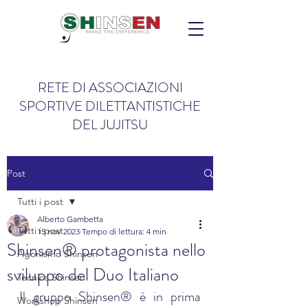
RETE DI ASSOCIAZIONI
SPORTIVE DILETTANTISTICHE
DEL JUJITSU
Post
Tutti i post
Alberto Gambetta
Tutti i post
15 nov 2023
Tempo di lettura: 4 min
Shinsen® protagonista nello
Agonismo Shinsen
sviluppo del Duo Italiano
Tecnica Shinsen
Il gruppo Shinsen® è in prima 
Workshop Shinsen