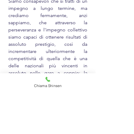
Siamo consapevoli che si tratti di un 
impegno a lungo termine, ma 
crediamo fermamente, anzi 
sappiamo, che attraverso la 
perseveranza e l'impegno collettivo 
siamo capaci di ottenere risultati di 
assoluto prestigio, così da 
incrementare ulteriormente la 
competitività di quella che è una 
delle nazionali più vincenti in 
assoluto nelle gare a coppie: la 
nostra.
Chiama Shinsen
Gli atleti che domenica hanno 
rappresentato la Shinsen® Budo 
Academy sono:
Michele Vallieri
Sara Paganini