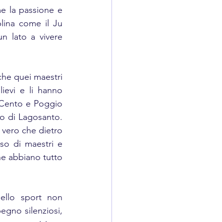
 la passione e 
lina come il Ju 
n lato a vivere 
he quei maestri 
ievi e li hanno 
 Cento e Poggio 
o di Lagosanto. 
 vero che dietro 
so di maestri e 
he abbiano tutto 
llo sport non 
gno silenziosi, 