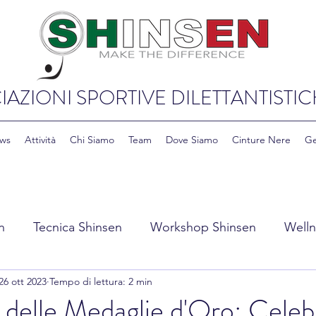
IAZIONI SPORTIVE DILETTANTISTIC
ws
Attività
Chi Siamo
Team
Dove Siamo
Cinture Nere
Ge
n
Tecnica Shinsen
Workshop Shinsen
Welln
26 ott 2023
Tempo di lettura: 2 min
y Shinsen
Education & Cultura Shinsen
delle Medaglie d'Oro: Celeb