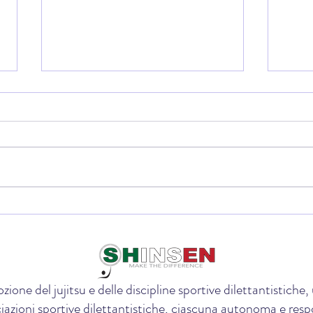
🌍 Da Finale Emilia al Board della
🏆 La
Federazione Mondiale:Sara
che p
Paganini entra nella governance
dojo 
internazionale del Ju-Jitsu
zione del jujitsu e delle discipline sportive dilettantistich
iazioni sportive dilettantistiche, ciascuna autonoma e respon