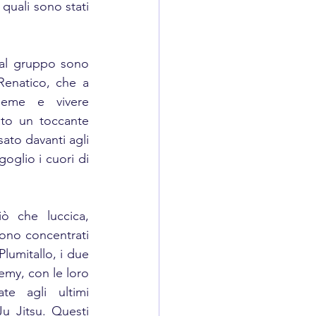
quali sono stati 
 al gruppo sono 
Renatico, che a 
ieme e vivere 
to un toccante 
to davanti agli 
glio i cuori di 
ò che luccica, 
sono concentrati 
umitallo, i due 
emy, con le loro 
te agli ultimi 
 Jitsu. Questi 