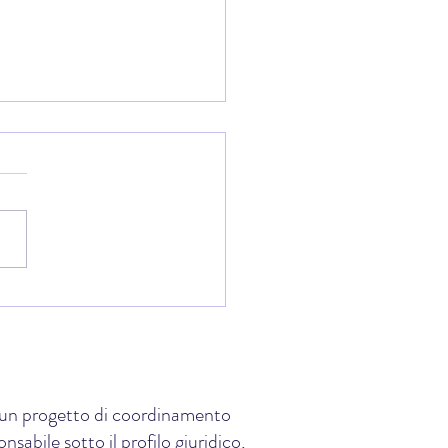
 Coppa Shinsen: il trofeo
remia la partecipazione, il
e lo spirito di squadra
e, un progetto di coordinamento
sabile sotto il profilo giuridico,