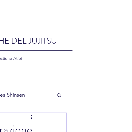
HE DEL JUJITSU
stione Atleti
es Shinsen
razione