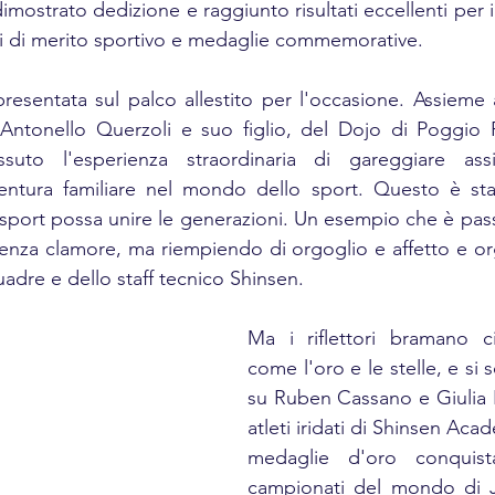
imostrato dedizione e raggiunto risultati eccellenti per i 
ti di merito sportivo e medaglie commemorative.
resentata sul palco allestito per l'occasione. Assieme
. Antonello Querzoli e suo figlio, del Dojo di Poggio 
suto l'esperienza straordinaria di gareggiare ass
ntura familiare nel mondo dello sport. Questo è sta
port possa unire le generazioni. Un esempio che è passa
enza clamore, ma riempiendo di orgoglio e affetto e orgo
adre e dello staff tecnico Shinsen.
Ma i riflettori bramano ci
come l'oro e le stelle, e si 
su Ruben Cassano e Giulia Pl
atleti iridati di Shinsen Acad
medaglie d'oro conquista
campionati del mondo di Ju